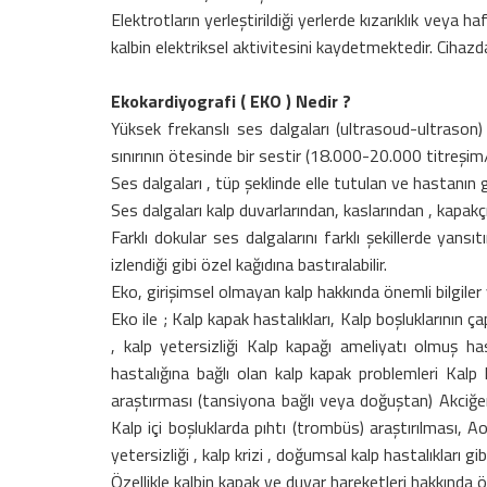
Elektrotların yerleştirildiği yerlerde kızarıklık veya
kalbin elektriksel aktivitesini kaydetmektedir. Cihaz
Ekokardiyografi ( EKO ) Nedir ?
Yüksek frekanslı ses dalgaları (ultrasoud-ultrason) 
sınırının ötesinde bir sestir (18.000-20.000 titreşim/
Ses dalgaları , tüp şeklinde elle tutulan ve hastanın 
Ses dalgaları kalp duvarlarından, kaslarından , kapakç
Farklı dokular ses dalgalarını farklı şekillerde yan
izlendiği gibi özel kağıdına bastıralabilir.
Eko, girişimsel olmayan kalp hakkında önemli bilgiler v
Eko ile ; Kalp kapak hastalıkları, Kalp boşluklarının 
, kalp yetersizliği Kalp kapağı ameliyatı olmuş h
hastalığına bağlı olan kalp kapak problemleri Kalp k
araştırması (tansiyona bağlı veya doğuştan) Akciğer
Kalp içi boşluklarda pıhtı (trombüs) araştırılması, 
yetersizliği , kalp krizi , doğumsal kalp hastalıkları gi
Özellikle kalbin kapak ve duvar hareketleri hakkında öne