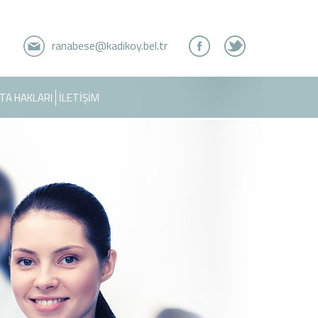
ranabese@kadikoy.bel.tr
TA HAKLARI
İLETİŞİM