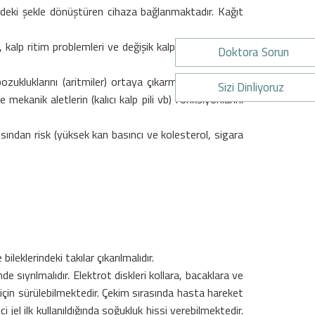
rindeki şekle dönüştüren cihaza bağlanmaktadır. Kağıt
kalp ritim problemleri ve değişik kalp ve kalbi saran
Doktora Sorun
ozukluklarını (aritmiler) ortaya çıkarmak, efor testi
Sizi Dinliyoruz
e mekanik aletlerin (kalıcı kalp pili vb) fonksiyonlarını
çısından risk (yüksek kan basıncı ve kolesterol, sigara
klerindeki takılar çıkarılmalıdır.
de sıyrılmalıdır. Elektrot diskleri kollara, bacaklara ve
 için sürülebilmektedir. Çekim sırasında hasta hareket
jel ilk kullanıldığında soğukluk hissi verebilmektedir.