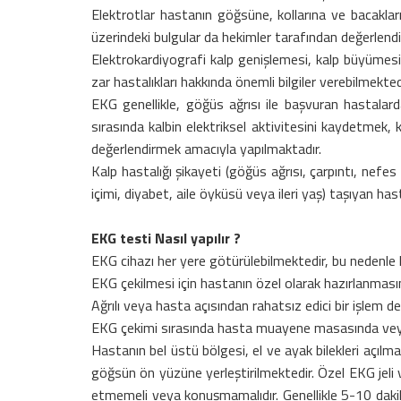
Elektrotlar hastanın göğsüne, kollarına ve bacakları
üzerindeki bulgular da hekimler tarafından değerlendi
Elektrokardiyografi kalp genişlemesi, kalp büyümesi,
zar hastalıkları hakkında önemli bilgiler verebilmekted
EKG genellikle, göğüs ağrısı ile başvuran hastalarda
sırasında kalbin elektriksel aktivitesini kaydetmek, kal
değerlendirmek amacıyla yapılmaktadır.
Kalp hastalığı şikayeti (göğüs ağrısı, çarpıntı, nefes
içimi, diyabet, aile öyküsü veya ileri yaş) taşıyan ha
EKG testi Nasıl yapılır ?
EKG cihazı her yere götürülebilmektedir, bu nedenle 
EKG çekilmesi için hastanın özel olarak hazırlanması
Ağrılı veya hasta açısından rahatsız edici bir işlem değ
EKG çekimi sırasında hasta muayene masasında veya ya
Hastanın bel üstü bölgesi, el ve ayak bilekleri açılmalı
göğsün ön yüzüne yerleştirilmektedir. Özel EKG jeli v
etmemeli veya konuşmamalıdır. Genellikle 5-10 dakika i