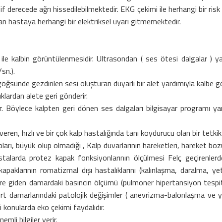
 hafif derecede ağrı hissedilebilmektedir. EKG çekimi ile herhangi bir 
dan hastaya herhangi bir elektriksel uyarı gitmemektedir.
ile kalbin görüntülenmesidir. Ultrasondan ( ses ötesi dalgalar ) yar
sn.).
göğsünde gezdirilen sesi oluşturan duyarlı bir alet yardımıyla kalbe gön
ıklardan alete geri gönderir.
sıtır. Böylece kalpten geri dönen ses dalgaları bilgisayar programı 
eren, hızlı ve bir çok kalp hastalığında tanı koydurucu olan bir tetkikt
çapları, büyük olup olmadığı , Kalp duvarlarının hareketleri, hareket bo
astalarda protez kapak fonksiyonlarının ölçülmesi Felç geçirenler
apaklarının romatizmal dışı hastalıklarını (kalınlaşma, daralma, ye
e giden damardaki basıncın ölçümü (pulmoner hipertansiyon tespiti) K
Aort damarlarındaki patolojik değişimler ( anevrizma-balonlaşma ve yı
bi konularda eko çekimi faydalıdır.
mli bilgiler verir.