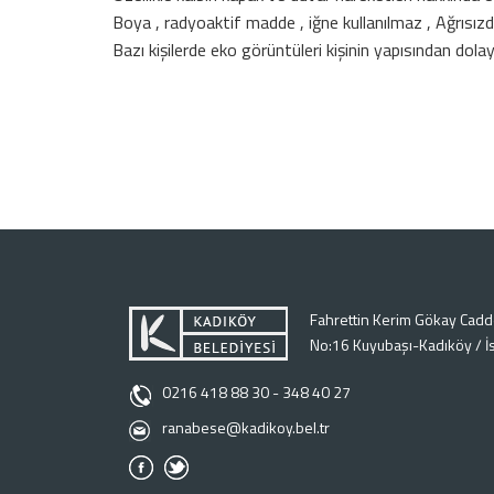
Boya , radyoaktif madde , iğne kullanılmaz , Ağrısızdır
Bazı kişilerde eko görüntüleri kişinin yapısından dolay
Fahrettin Kerim Gökay Cadde
No:16 Kuyubaşı-Kadıköy / İ
0216 418 88 30 - 348 40 27
ranabese@kadikoy.bel.tr