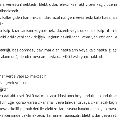
na yerleştirilmektedir. Elektrotlar, elektriksel aktiviteyi kağıt üze
rilmektedir.
 kalbe giden kan miktarındaki azalma, yeni veya eski kalp hasarları, 
ir.
 kalp krizi tanısını koyabilmek, düzenli veya düzensiz kalp ritim b
bi etkileyebilecek değişik ilaçların etkinliklerini veya yan etkilerini v
 darlığı, baş dönmesi, bayılma) olan hastaların veya kalp hastalığı a
staların değerlendirilmesi amacıyla da EKG testi yapılmaktadır.
her yerde yapılabilmektedir.
na gerek yoktur.
ildir.
takta sırt üstü yatmaktadır. Hastanın boynundaki, kolundaki ve bile
dır. Eğer çorap varsa çıkarılmalı veya bilekler ortaya çıkarılacak biçim
eya alkollü pamuk deri ile elektrotlar arasına kaydın daha iyi olması
çerisinde çekilmektedir. Tamamen ağrısızdır. Elektrotlar veya iletici 