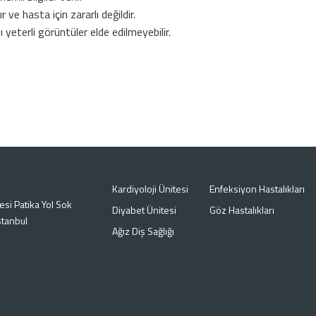
 ve hasta için zararlı değildir.
ı yeterli görüntüler elde edilmeyebilir.
Kardiyoloji Ünitesi
Enfeksiyon Hastalıkları
si Patika Yol Sok
Diyabet Ünitesi
Göz Hastalıkları
stanbul
Ağız Diş Sağlığı