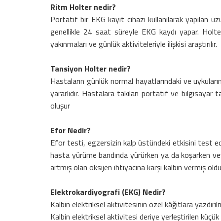
Ritm Holter nedir?
Portatif bir EKG kayıt cihazı kullanılarak yapılan 
genellikle 24 saat süreyle EKG kaydı yapar. Holter
yakınmaları ve günlük aktiviteleriyle ilişkisi araştırılır.
Tansiyon Holter nedir?
Hastaların günlük normal hayatlarındaki ve uykularınd
yararlıdır. Hastalara takılan portatif ve bilgisayar t
oluşur
Efor Nedir?
Efor testi, egzersizin kalp üstündeki etkisini test ed
hasta yürüme bandında yürürken ya da koşarken veya du
artmış olan oksijen ihtiyacına karşı kalbin vermiş ol
Elektrokardiyografi (EKG) Nedir?
Kalbin elektriksel aktivitesinin özel kâğıtlara yazdır
Kalbin elektriksel aktivitesi deriye yerleştirilen küçük