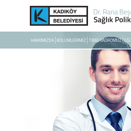
HAKKIMIZDA
BÖLÜMLERİMİZ
TIBBİ KADROMUZ
EĞİ