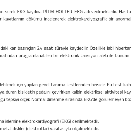
uzun süreli EKG kaydına RİTM HOLTER-EKG adı verilmektedir. Hastanın 
 kayıtlarının dökümü incelenerek elektrokardiyografik bir anormall
aki kan basınçları 24 saat süreyle kaydedilir. Özellikle labil hipert
arafından programlanabilen bir elektronik tansiyon aleti ile bundan el
ebilmek için yapılan genel tarama testlerinden birisidir. Bu test kal
ran bisikletin pedalını çevirirken kalbin elektriksel aktivitesi kayıt
duğu tepkiyi ölçer. Normal dinlenme sırasında EKG’de görülemeyen bozu
ılma işlemine elektrokardiyografi (EKG) denilmektedir.
 metal diskler (elektrotlar) vasıtasıyla ölçülmektedir.