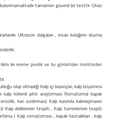
risk bulunmamaktadır tamamen güvenli bir testtir. Cihaz
arlanılır. Ultrason dalgaları , insan kulağının duyma
derilir.
yardımı ile resme çevrilir ve bu görüntüler montörden
ir.
zukluğu olup olmadığı Kalp içi basınçlar, kalp büyümesi
de kalp kökenli pıhtı araştırması Romatizmal kapak
tersizlik, kan sızdırması) Kalp kasında kalınlaşmanın
alp deliklerinin tespiti , Kalp tümörlerinin tespiti
rtılma ) Kalp romatizması , kapak hastalıkları , kalp