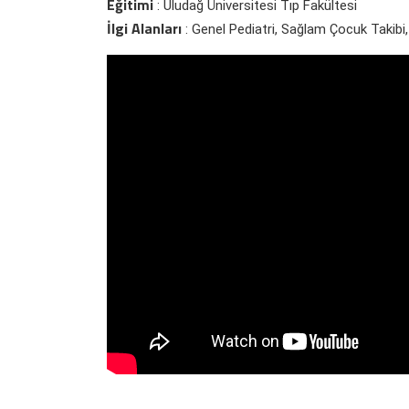
Eğitimi
: Uludağ Üniversitesi Tıp Fakültesi
İlgi Alanları
: Genel Pediatri, Sağlam Çocuk Takib