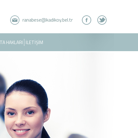
ranabese@kadikoy.bel.tr
TA HAKLARI
İLETİŞİM