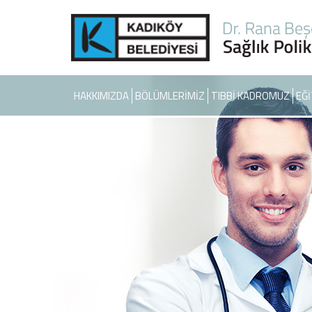
HAKKIMIZDA
BÖLÜMLERİMİZ
TIBBİ KADROMUZ
EĞİ