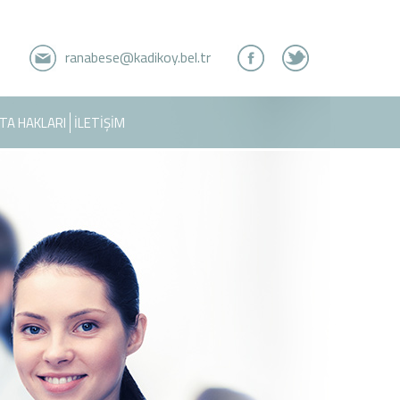
ranabese@kadikoy.bel.tr
TA HAKLARI
İLETİŞİM